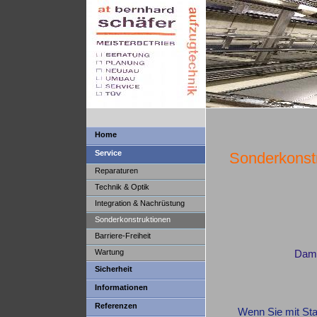
Home
Service
Sonderkonst
Reparaturen
Technik & Optik
Integration & Nachrüstung
Sonderkonstruktionen
Barriere-Freiheit
Wartung
Dami
Sicherheit
Informationen
Referenzen
Wenn Sie mit Sta